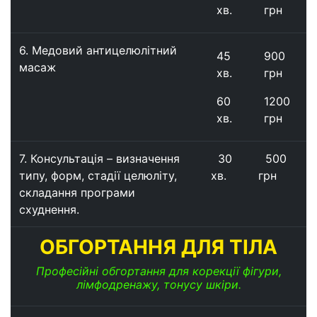
хв.
грн
6. Медовий антицелюлітний
45
900
масаж
хв.
грн
60
1200
хв.
грн
7.
Консультація – визначення
30
500
типу, форм, стадії целюліту,
хв.
грн
складання програми
схуднення.
ОБГОРТАННЯ ДЛЯ ТІЛА
Професійні обгортання для корекції фігури,
лімфодренажу, тонусу шкіри.