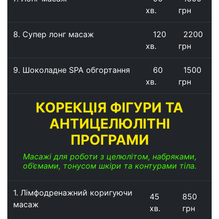
хв.
грн
8. Супер лонг масаж
120
2200
хв.
грн
9. Шоколадне SPA обгортання
60
1500
хв.
грн
КОРЕКЦІЯ ФІГУРИ ТА
АНТИЦЕЛЮЛІТНІ
ПРОГРАМИ
Масажі для роботи з целюлітом, набряками,
об’ємами, тонусом шкіри та контурами тіла.
1.
Лімфодренажний коригуючи
45
850
масаж
хв.
грн