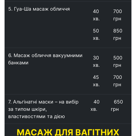
5.
Гуа-Ша масаж обличчя
40
700
хв.
грн
50
850
хв.
грн
6.
Масаж обличчя вакуумними
30
500
банками
хв.
грн
45
700
хв.
грн
7. Альгінатні маски – на вибір
40
650
за типом шкіри,
хв.
грн
властивостями та дією
МАСАЖ ДЛЯ ВАГІТНИХ