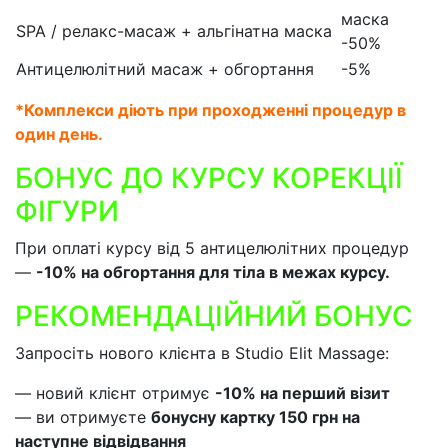
маска
SPA / релакс-масаж + альгінатна маска
-50%
Антицелюлітний масаж + обгортання
-5%
*Комплекси діють при проходженні
процедур в
один день.
БОНУС ДО КУРСУ КОРЕКЦІЇ
ФІГУРИ
При оплаті курсу від 5 антицелюлітних процедур
—
-10% на обгортання для тіла в межах курсу.
РЕКОМЕНДАЦІЙНИЙ БОНУС
Запросіть нового клієнта в Studio Elit Massage:
— новий клієнт отримує
-10% на перший візит
— ви отримуєте
бонусну картку 1
50 грн на
наступн
е відвідвання