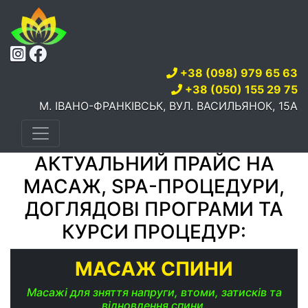
+38 (098) 979 65 63
+38 (050) 155 29 75
М. ІВАНО-ФРАНКІВСЬК, ВУЛ. ВАСИЛЬЯНОК, 15А
АКТУАЛЬНИЙ ПРАЙС НА
МАСАЖ, SPA-ПРОЦЕДУРИ,
ДОГЛЯДОВІ ПРОГРАМИ ТА
КУРСИ ПРОЦЕДУР:
МАСАЖ СПИНИ
Масажі для зняття напруги, втоми, затисків та
відновлення спини.