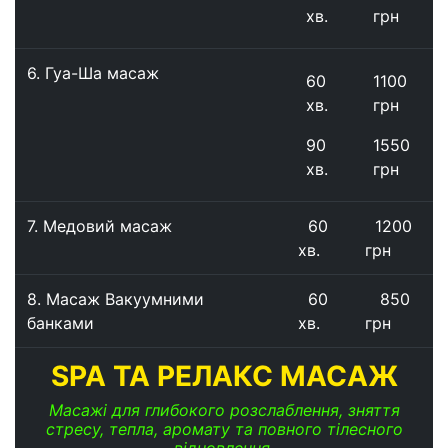
хв.
грн
6. Гуа-Ша масаж
60
1100
хв.
грн
90
1550
хв.
грн
7. Медовий масаж
60
1200
хв.
грн
8. Масаж Вакуумними
60
850
банками
хв.
грн
SPA ТА РЕЛАКС МАСАЖ
Масажі для глибокого розслаблення, зняття
стресу, тепла, аромату та повного тілесного
відновлення.