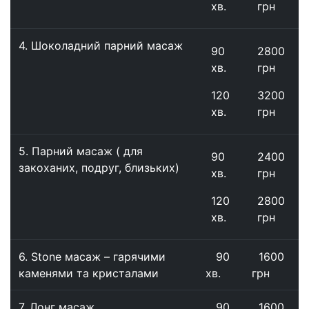
хв.
грн
4. Шоколадний парний масаж
90
2800
хв.
грн
120
3200
хв.
грн
5. Парний масаж ( для
90
2400
закоханих, подруг, близьких)
хв.
грн
120
2800
хв.
грн
6. Stone масаж – гарячими
90
1600
каменями та кристалами
хв.
грн
7. Лонг масаж
90
1600