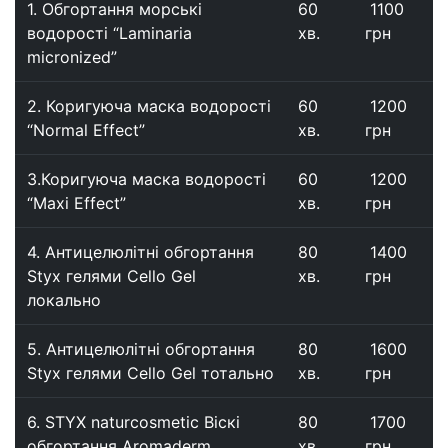
1. Обгортання морські
60
1100
водорості “Laminaria
хв.
грн
micronized”
2. Коригуюча маска водорості
60
1200
“Normal Effect”
хв.
грн
3.Коригуюча маска водорості
60
1200
“Maxi Effect”
хв.
грн
4. Антицелюлітні обгортання
80
1400
Styx гелями Cello Gel
хв.
грн
локально
5. Антицелюлітні обгортання
80
1600
Styx гелями Cello Gel тотально
хв.
грн
6. STYX naturcosmetic Віскі
80
1700
обгортання Aromaderm
хв.
грн