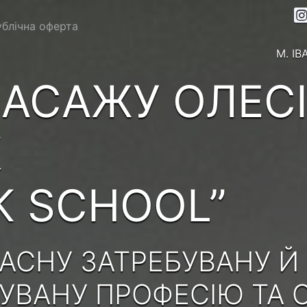
блічна оферта
М. І
АСАЖУ ОЛЕС
К
K SCHOOL”
АСНУ ЗАТРЕБУВАНУ Й
ВАНУ ПРОФЕСІЮ ТА 