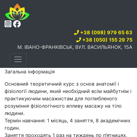
+38 (098) 979 65 63
+38 (050) 155 29 75
М. ІВАНО-ФРАНКІВСЬК, ВУЛ. ВАСИЛЬЯНОК, 15А
Загальна інформація
Основний теоретичний курс з основ анатомії і
фізіології людини, який необхідний всім майбутнім і
практикуючим масажистам для поглибленого
розуміння фізіологічного впливу масажу на тіло
людини.
Термін навчання: 1 місяць, 4 заняття, 8 академічних
годин.
Заняття проходять 1 раз на тиждень по п’ятницях.