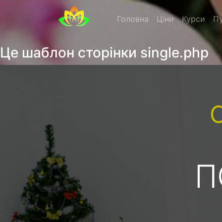
Головна
Ціни
Курси
Пу
Це шаблон сторінки single.php
П