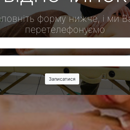
аповніть форму нижче, і ми В
перетелефонуємо