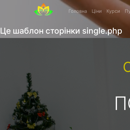
Головна
Ціни
Курси
Пу
Це шаблон сторінки single.php
П