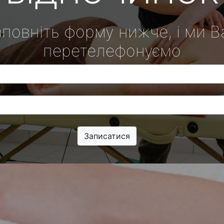
аповніть форму нижче, і ми В
перетелефонуємо