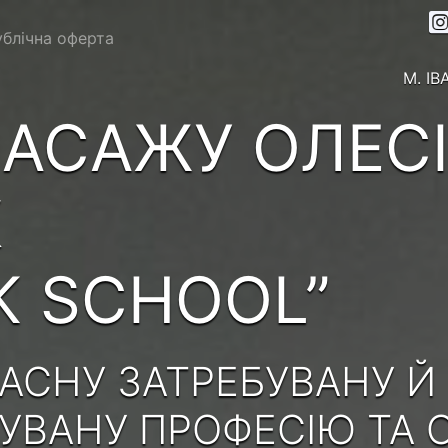
блічна оферта
М. І
АСАЖУ ОЛЕС
К
K SCHOOL”
АСНУ ЗАТРЕБУВАНУ Й
ВАНУ ПРОФЕСІЮ ТА 